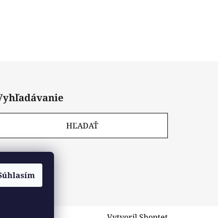
Vyhľadávanie
HĽADAŤ
Súhlasím
Vytvoril Shoptet