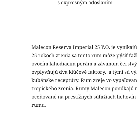
s expresným odoslaním
Malecon Reserva Imperial 25 Y.O. je vynikajú
25 rokoch zrenia sa tento rum môže pýšiť ťa
ovocím lahodiacim perám a závanom čerstvýc
ovplyvňujú dva kľúčové faktory, a tými sú v
kubánske receptúry. Rum zreje vo vypaľova
tropického zrenia. Rumy Malecon ponúkajú n
oceňované na prestížnych súťažiach liehoví
rumu.