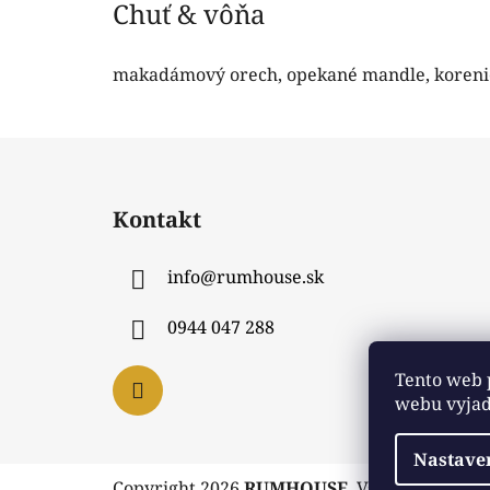
Chuť & vôňa
makadámový orech, opekané mandle, korenie
Z
á
Kontakt
p
ä
info
@
rumhouse.sk
t
i
0944 047 288
e
Tento web 
webu vyjadr
Nastave
Copyright 2026
RUMHOUSE
. Všetky práva v