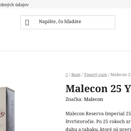
obných údajov
Domov
/
Rum
/
Tmavý rum
/
Malecon 2
Malecon 25 Y
Značka:
Malecon
Malecon Reserva Imperial 25 
štvrťstoročie. Po 25 rokoch 
dubu a tabaku, ktoré sú pre