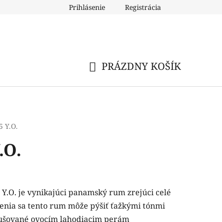
Prihlásenie
Registrácia
PRÁZDNY KOŠÍK
NÁKUPNÝ
KOŠÍK
5 Y.O.
.O.
Y.O. je vynikajúci panamský rum zrejúci celé
zrenia sa tento rum môže pýšiť ťažkými tónmi
rušované ovocím lahodiacim perám