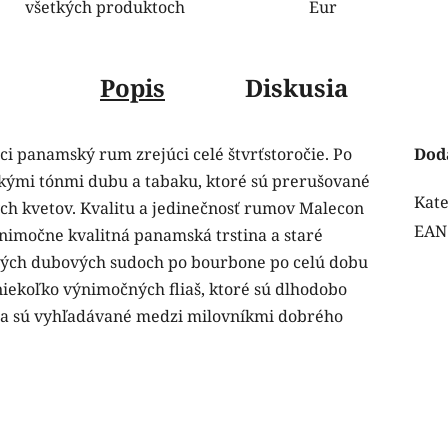
všetkých produktoch
Eur
Popis
Diskusia
ci panamský rum zrejúci celé štvrťstoročie. Po
Dod
žkými tónmi dubu a tabaku, ktoré sú prerušované
Kate
h kvetov. Kvalitu a jedinečnosť rumov Malecon
EAN
ýnimočne kvalitná panamská trstina a staré
ných dubových sudoch po bourbone po celú dobu
iekoľko výnimočných fliaš, ktoré sú dlhodobo
n a sú vyhľadávané medzi milovníkmi dobrého