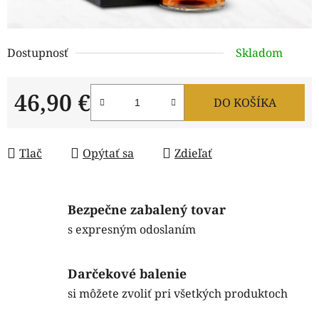
Dostupnosť
Skladom
46,90 €
DO KOŠÍKA
Jednotková cena:
Tlač
Opýtať sa
Zdieľať
Bezpečne zabalený tovar
s expresným odoslaním
Darčekové balenie
si môžete zvoliť pri všetkých produktoch