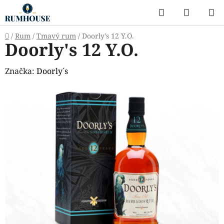
Prejsť
Hľadať
NÁKUP
na
KOŠÍK
obsah
Domov
/
Rum
/
Tmavý rum
/
Doorly's 12 Y.O.
Doorly's 12 Y.O.
Značka:
Doorly´s