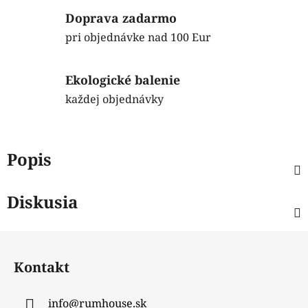
Doprava zadarmo
pri objednávke nad 100 Eur
Ekologické balenie
každej objednávky
Popis
Diskusia
Z
á
Kontakt
p
ä
info
@
rumhouse.sk