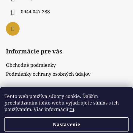
t
i
0944 047 288
e
Informácie pre vás
Obchodné podmienky
Podmienky ochrany osobných údajov
Vyhľadávanie
Tento web používa súbory cookie. Ďalším
prechádzaním tohto webu vyjadrujete súhlas s ich
používaním. Viac informácií
tu
.
HĽADAŤ
Nastavenie